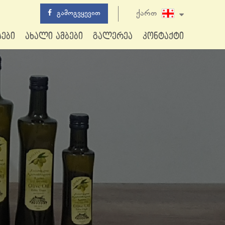
გამოგვყევით
ქართ
სები
ახალი ამბები
გალერეა
კონტაქტი