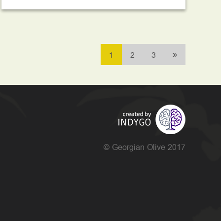
1
2
3
© Georgian Olive 2017